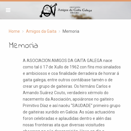
Home
Amigos da Gaita
Memoria
Memoria
A ASOCIACION AMIGOS DA GAITA GALEGA nace
como tal ó 17 de Xullo de 1962 con fíns moi sinalados
e ambiciosos e coa finalidade derradeira de honrar á
gaita galega; entre outros contábase tamén o de
crear un grupo de gaiteiras. Os hirmáns Carlos e
Amando Suárez Couto, verdadeiro xérmolo do
nacemento da Asociación, apoiáronse no gaiteiro
Primitivo Díaz e así nacéu “SAUDADE” primeiro grupo
de gaiteiras xurdido en Galicia. As súas actuacións
foron celebradas e aplaudidas dentro e alén das
nosas fronteiras ata que diversas vicisitudes