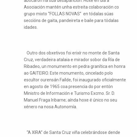
abocaron na súa desaparición. Hoxe en día a
Asociación mantén unha estreita colaboración co
grupo mixto “FOLLAS NOVAS” en tódalas súas
seccións de gaita, pandeireta e baile para tódalas
idades.
Outro dos obxetivos foi erixír no monte de Santa
Cruz, verdadeira atalaia e mirador sobor da Ría de
Ribadeo, un monumento en pedra granítica en honra
ao GAITEIRO. Este monumento, cincelado polo
escultor ourensán Faílde, foi inaugurado oficialmente
en agosto de 1965 coa presencia do por entón
Ministro de Información e Turismo Excmo. Sr. D.
Manuel Fraga Iribarne; aínda hoxe é único no seu
xénero na nosa Autonomía.
“A XIRA” de Santa Cruz viña celebrándose dende