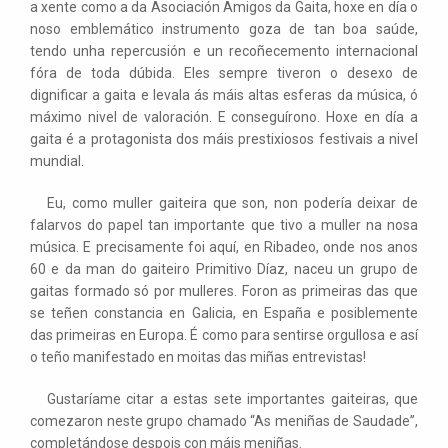
a xente como a da Asociación Amigos da Gaita, hoxe en día o
noso emblemático instrumento goza de tan boa saúde,
tendo unha repercusión e un recoñecemento internacional
fóra de toda dúbida. Eles sempre tiveron o desexo de
dignificar a gaita e levala ás máis altas esferas da música, ó
máximo nivel de valoración. E conseguírono. Hoxe en día a
gaita é a protagonista dos máis prestixiosos festivais a nivel
mundial.
Eu, como muller gaiteira que son, non podería deixar de
falarvos do papel tan importante que tivo a muller na nosa
música. E precisamente foi aquí, en Ribadeo, onde nos anos
60 e da man do gaiteiro Primitivo Díaz, naceu un grupo de
gaitas formado só por mulleres. Foron as primeiras das que
se teñen constancia en Galicia, en España e posiblemente
das primeiras en Europa. É como para sentirse orgullosa e así
o teño manifestado en moitas das miñas entrevistas!
Gustaríame citar a estas sete importantes gaiteiras, que
comezaron neste grupo chamado “As meniñas de Saudade”,
completándose despois con máis meniñas.