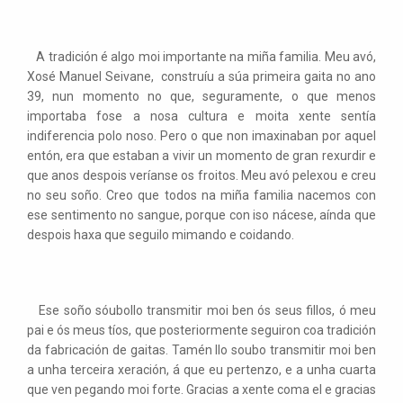
A tradición é algo moi importante na miña familia. Meu avó,
Xosé Manuel Seivane, construíu a súa primeira gaita no ano
39, nun momento no que, seguramente, o que menos
importaba fose a nosa cultura e moita xente sentía
indiferencia polo noso. Pero o que non imaxinaban por aquel
entón, era que estaban a vivir un momento de gran rexurdir e
que anos despois veríanse os froitos. Meu avó pelexou e creu
no seu soño. Creo que todos na miña familia nacemos con
ese sentimento no sangue, porque con iso nácese, aínda que
despois haxa que seguilo mimando e coidando.
Ese soño sóubollo transmitir moi ben ós seus fillos, ó meu
pai e ós meus tíos, que posteriormente seguiron coa tradición
da fabricación de gaitas. Tamén llo soubo transmitir moi ben
a unha terceira xeración, á que eu pertenzo, e a unha cuarta
que ven pegando moi forte. Gracias a xente coma el e gracias