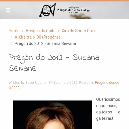
Home
Amigos da Gaita
Xira de Santa Cruz
A Xira tralo '00 (Pregóns)
Pregón do 2012 - Susana Seivane
Pregón do 2012 - Susana
Seivane
Written by Super User on
17 Setembro 2012
. Posted in
Pregóns dende
o 2000
Queridísimos
ribadenses,
gaiteiros e
gaiteiras!