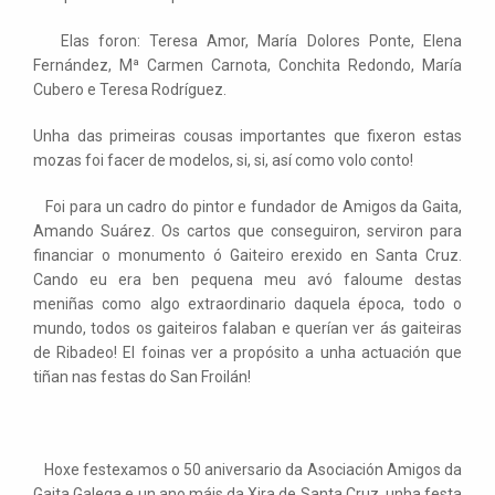
Elas foron: Teresa Amor, María Dolores Ponte, Elena
Fernández, Mª Carmen Carnota, Conchita Redondo, María
Cubero e Teresa Rodríguez.
Unha das primeiras cousas importantes que fixeron estas
mozas foi facer de modelos, si, si, así como volo conto!
Foi para un cadro do pintor e fundador de Amigos da Gaita,
Amando Suárez. Os cartos que conseguiron, serviron para
financiar o monumento ó Gaiteiro erexido en Santa Cruz.
Cando eu era ben pequena meu avó faloume destas
meniñas como algo extraordinario daquela época, todo o
mundo, todos os gaiteiros falaban e querían ver ás gaiteiras
de Ribadeo! El foinas ver a propósito a unha actuación que
tiñan nas festas do San Froilán!
Hoxe festexamos o 50 aniversario da Asociación Amigos da
Gaita Galega e un ano máis da Xira de Santa Cruz, unha festa