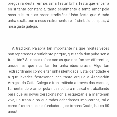
pregoeira desta fermosísima festa! Unha festa que encerra
en sí tanta constancia, tanto sentimento e tanto amor pola
nosa cultura e as nosas tradicións. Unha festa que é toda
unha exaltación ó noso instrumento rei, ó símbolo dun país, á
nosa gaita galega.
A tradición. Palabra tan importante na que moitas veces
non reparamos o suficiente porque, que sería dun pobo sen a
tradición? As nosas raíces son as que nos fan ser diferentes,
únicos, as que nos fan ter unha idiosincrasia. Algo tan
extraordinario como é ter unha identidade. Esta identidade é
a que levades festexando con tanto orgullo a Asociación
Amigos da Gaita Galega e transmitindo a través das escolas,
fomentando o amor pola nosa cultura musical e traballando
para que as novas xeracións non a esquezan e a manteñan
viva, un traballo no que todos deberiamos implicarnos, tal e
como fixeron os seus fundadores, os irmáns Couto, hai xa 50
anos!