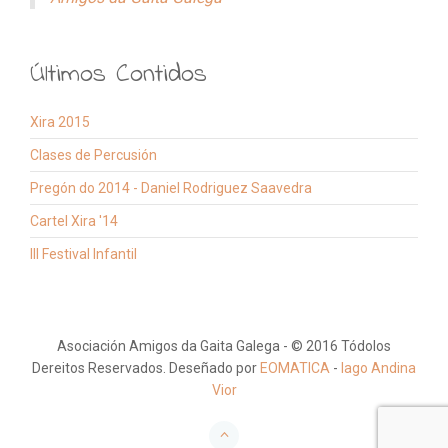
Mensaxe
*
Últimos Contidos
Xira 2015
Enviarme unha copia
Clases de Percusión
(opcional)
Pregón do 2014 - Daniel Rodriguez Saavedra
Cartel Xira '14
III Festival Infantil
Enviar correo-e
Asociación Amigos da Gaita Galega - © 2016 Tódolos
Dereitos Reservados. Deseñado por
EOMATICA
-
Iago Andina
Vior