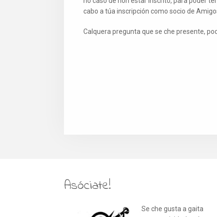
no caso de non estar inscrito, para poder t
cabo a túa inscripción como socio de Amig
Calquera pregunta que se che presente, po
Asóciate!
Se che gusta a gaita