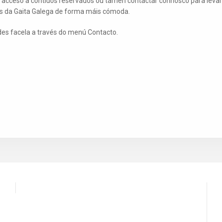
er acceso a contidos reservados ou tamén contactar connosco para levar
os da Gaita Galega de forma máis cómoda.
des facela a través do menú Contacto.